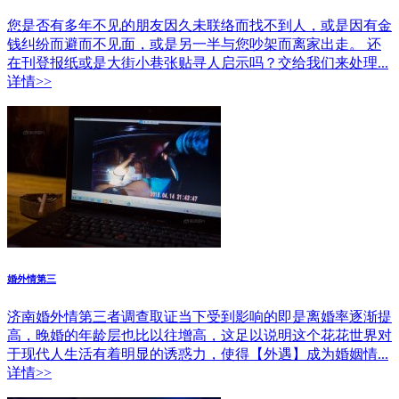
您是否有多年不见的朋友因久未联络而找不到人，或是因有金
钱纠纷而避而不见面，或是另一半与您吵架而离家出走。 还
在刊登报纸或是大街小巷张贴寻人启示吗？交给我们来处理...
详情>>
婚外情第三
济南婚外情第三者调查取证当下受到影响的即是离婚率逐渐提
高，晚婚的年龄层也比以往增高，这足以说明这个花花世界对
于现代人生活有着明显的诱惑力，使得【外遇】成为婚姻情...
详情>>